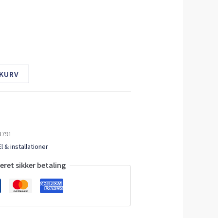
 KURV
3791
El & installationer
ret sikker betaling