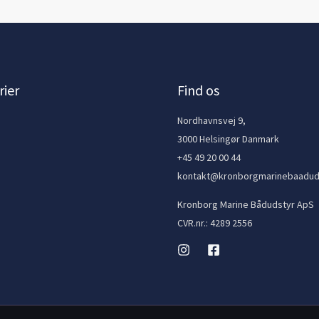
ier
Find os
e
Nordhavnsvej 9,
3000 Helsingør Danmark
+45 49 20 00 44
kontakt@kronborgmarinebaadud
Kronborg Marine Bådudstyr ApS
CVR.nr.: 4289 2556