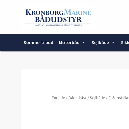
Gå
til
indholdet
Sommertilbud
Motorbåd
Sejlbåde
Sik
Forside
/
Bådudstyr
/
Sejlbåde
/
El & install