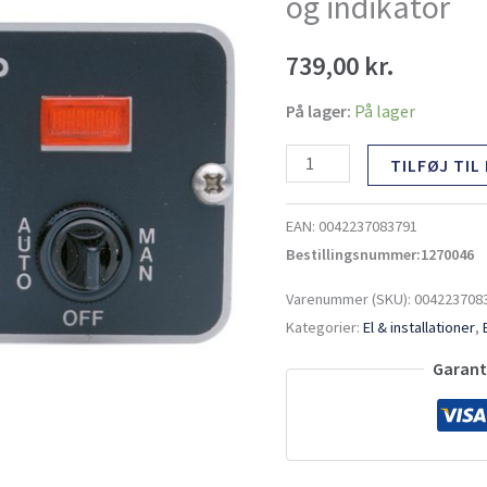
og indikator
kontakt
og
739,00
kr.
indikator
antal
På lager:
På lager
TILFØJ TIL
EAN:
0042237083791
Bestillingsnummer:1270046
Varenummer (SKU):
004223708
Kategorier:
El & installationer
,
Garante