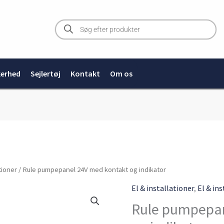
Products
search
kerhed
Sejlertøj
Kontakt
Om os
Rule
ationer
/ Rule pumpepanel 24V med kontakt og indikator
pumpepanel
El & installationer
,
El & in
24V
Rule pumpepan
med