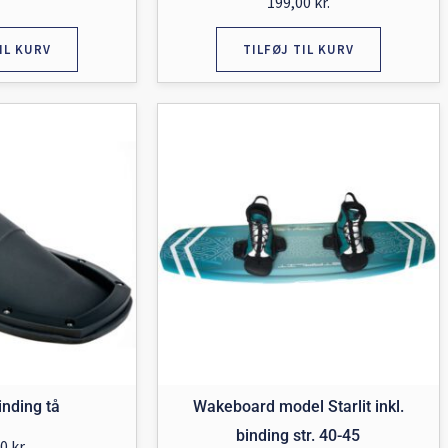
199,00
kr.
IL KURV
TILFØJ TIL KURV
nding tå
Wakeboard model Starlit inkl.
binding str. 40-45
00
kr.