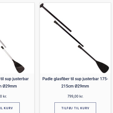
il sup justerbar
Padle glasfiber til sup justerbar 175-
cm Ø29mm
215cm Ø29mm
00
kr.
799,00
kr.
IL KURV
TILFØJ TIL KURV