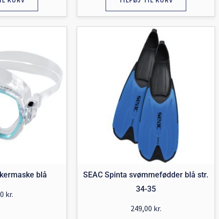
IL KURV
TILFØJ TIL KURV
kermaske blå
SEAC Spinta svømmefødder blå str.
34-35
00
kr.
249,00
kr.