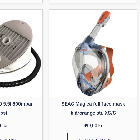
 5,5l 800mbar
SEAC Magica full face mask
psi
blå/orange str. XS/S
00
kr.
499,00
kr.