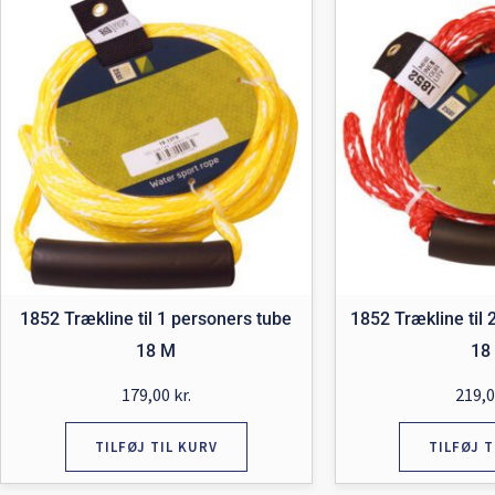
1852 Trækline til 1 personers tube
1852 Trækline til 
18 M
18
179,00
kr.
219,
TILFØJ TIL KURV
TILFØJ T