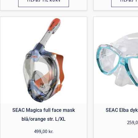
TILFØJ TIL KURV
TILFØJ T
SEAC Magica full face mask
SEAC Elba dyk
blå/orange str. L/XL
259,
499,00
kr.