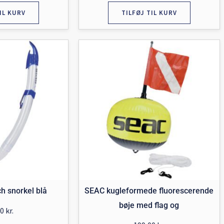
IL KURV
TILFØJ TIL KURV
h snorkel blå
SEAC kugleformede fluorescerende
bøje med flag og
00
kr.