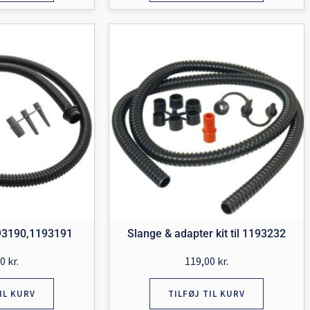
193190,1193191
Slange & adapter kit til 1193232
00
kr.
119,00
kr.
IL KURV
TILFØJ TIL KURV