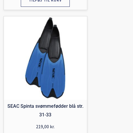
TILFØJ TIL KURV
SEAC Spinta svømmefødder blå str.
31-33
219,00
kr.