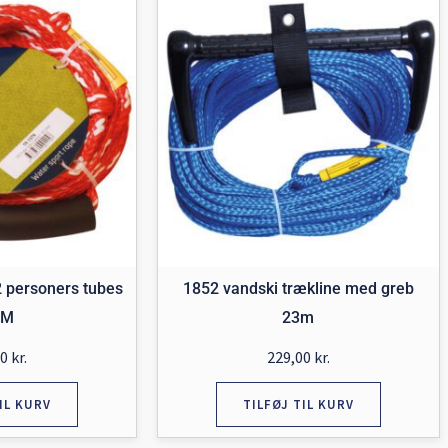
2 personers tubes
1852 vandski trækline med greb
 M
23m
00
kr.
229,00
kr.
IL KURV
TILFØJ TIL KURV