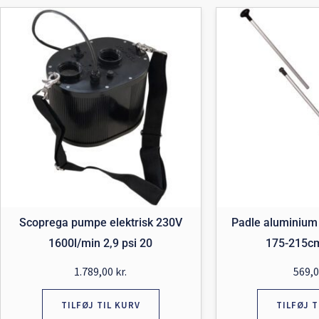
Scoprega pumpe elektrisk 230V
Padle aluminium t
1600l/min 2,9 psi 20
175-215
1.789,00
kr.
569,
TILFØJ TIL KURV
TILFØJ T