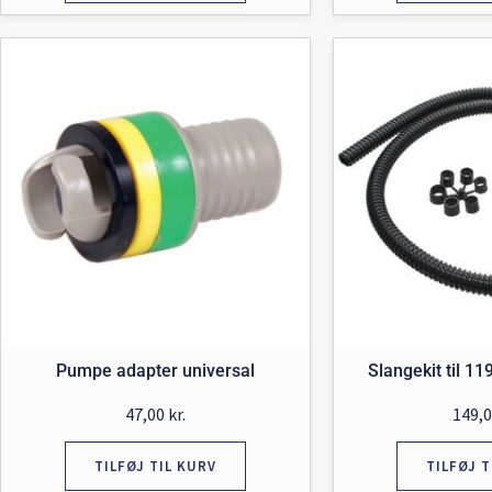
Pumpe adapter universal
Slangekit til 1
47,00
kr.
149,
TILFØJ TIL KURV
TILFØJ T