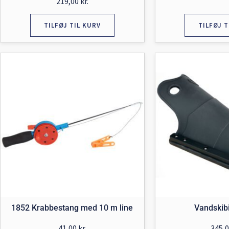
219,00
kr.
TILFØJ TIL KURV
TILFØJ T
1852 Krabbestang med 10 m line
Vandskibi
41,00
kr.
345,