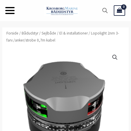
Gå
til
indholdet
Forside
/
Bådudstyr
/
Sejlbåde
/
El & installationer
/ Lopolight 2nm 3-
farv./anker/strobe 0,7m kabel