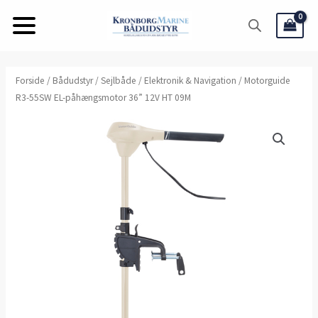
Gå
til
indholdet
Forside
/
Bådudstyr
/
Sejlbåde
/
Elektronik & Navigation
/ Motorguide
R3-55SW EL-påhængsmotor 36” 12V HT 09M