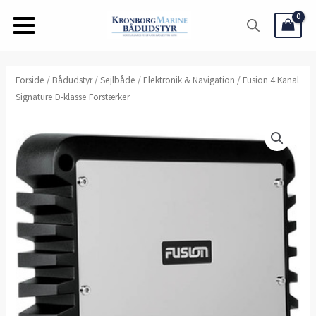
Gå
til
indholdet
Fusion
Forside
/
Bådudstyr
/
Sejlbåde
/
Elektronik & Navigation
/ Fusion 4 Kanal
Signature D-klasse Forstærker
4
Kanal
Signature
D-
klasse
Forstærker
antal