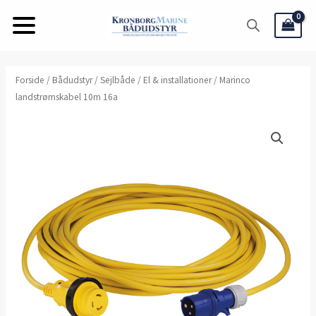
Gå
til
indholdet
Forside
/
Bådudstyr
/
Sejlbåde
/
El & installationer
/ Marinco
landstrømskabel 10m 16a