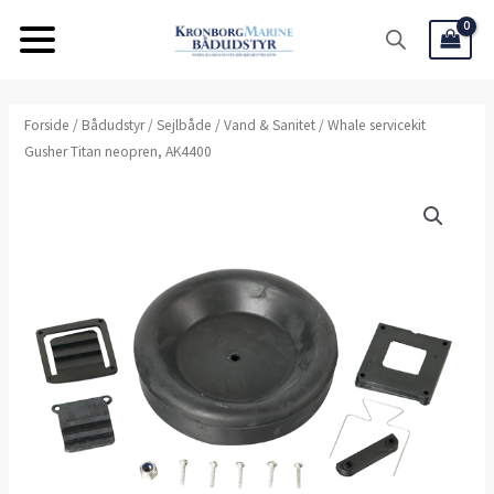
Gå
til
indholdet
Forside
/
Bådudstyr
/
Sejlbåde
/
Vand & Sanitet
/ Whale servicekit
Gusher Titan neopren, AK4400