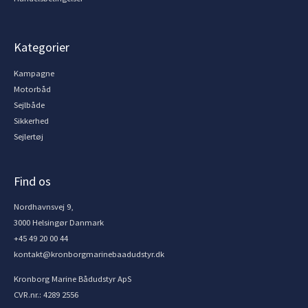
Kategorier
Kampagne
Motorbåd
Sejlbåde
Sikkerhed
Sejlertøj
Find os
Nordhavnsvej 9,
3000 Helsingør Danmark
+45 49 20 00 44
kontakt@kronborgmarinebaadudstyr.dk
Kronborg Marine Bådudstyr ApS
CVR.nr.: 4289 2556