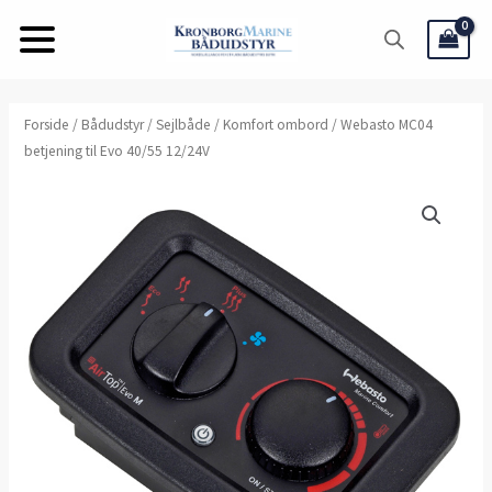
Gå
til
indholdet
Webasto
Forside
/
Bådudstyr
/
Sejlbåde
/
Komfort ombord
/ Webasto MC04
betjening til Evo 40/55 12/24V
MC04
betjening
til
Evo
40/55
12/24V
antal