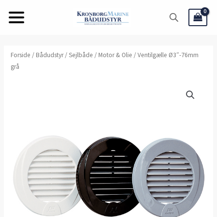
Gå
til
indholdet
Ventilgælle
Forside
/
Bådudstyr
/
Sejlbåde
/
Motor & Olie
/ Ventilgælle Ø3″-76mm
grå
Ø3"-76mm
grå
antal