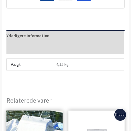
Yderligere information
Anmeldelser (0)
Vægt
4,15 kg
Relaterede varer
Den
Den
Tilbud!
oprindelige
aktuelle
pris
pris
var:
er: