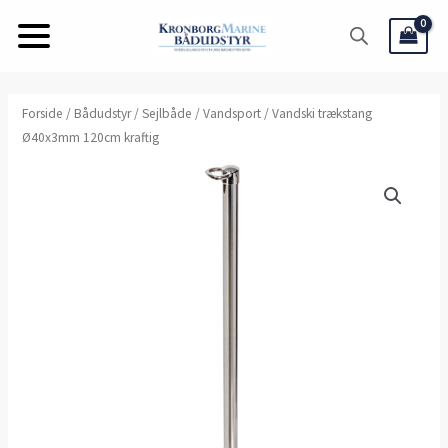
Gå
til
indholdet
Forside
/
Bådudstyr
/
Sejlbåde
/
Vandsport
/ Vandski trækstang
Ø40x3mm 120cm kraftig