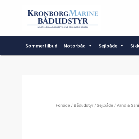
Gå
til
indholdet
Sommertilbud
Motorbåd
Sejlbåde
Sik
Forside
/
Bådudstyr
/
Sejlbåde
/
Vand & Sani