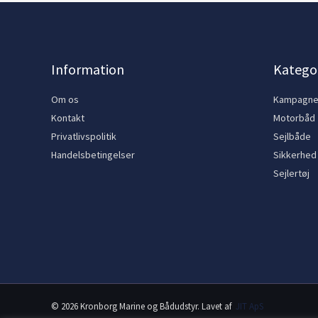
Information
Kategor
Om os
Kampagn
Kontakt
Motorbåd
Privatlivspolitik
Sejlbåde
Handelsbetingelser
Sikkerhed
Sejlertøj
© 2026 Kronborg Marine og Bådudstyr. Lavet af
JIT ApS