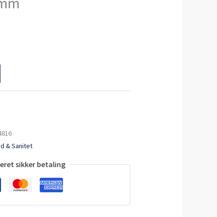
0mm
4816
d & Sanitet
ret sikker betaling