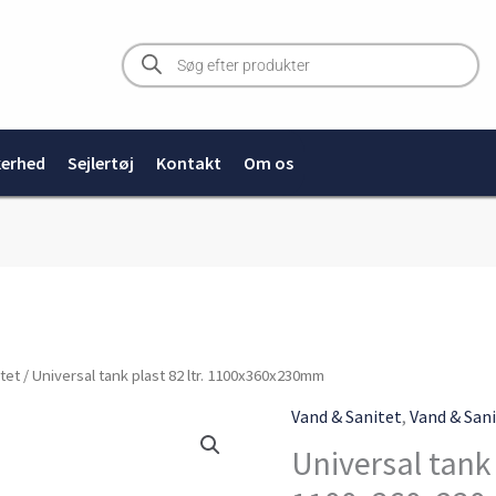
Products
search
kerhed
Sejlertøj
Kontakt
Om os
tet
/ Universal tank plast 82 ltr. 1100x360x230mm
Vand & Sanitet
,
Vand & San
Universal tank 