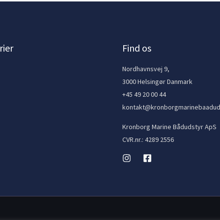
ier
Find os
e
Nordhavnsvej 9,
3000 Helsingør Danmark
+45 49 20 00 44
kontakt@kronborgmarinebaadud
Kronborg Marine Bådudstyr ApS
CVR.nr.: 4289 2556