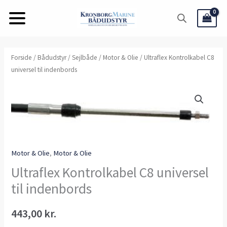
Gå
til
indholdet
Ultraflex
Forside
/
Bådudstyr
/
Sejlbåde
/
Motor & Olie
/ Ultraflex Kontrolkabel C8
universel til indenbords
Kontrolkabel
C8
universel
til
indenbords
antal
Motor & Olie
,
Motor & Olie
Ultraflex Kontrolkabel C8 universel
til indenbords
443,00
kr.