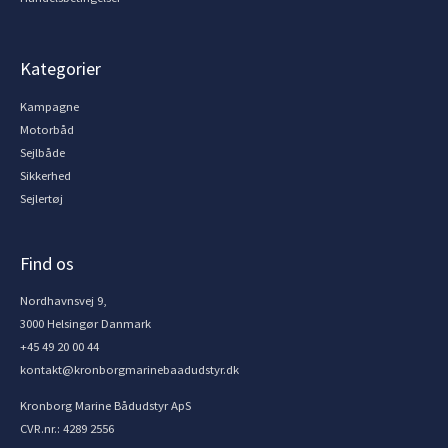
Kategorier
Kampagne
Motorbåd
Sejlbåde
Sikkerhed
Sejlertøj
Find os
Nordhavnsvej 9,
3000 Helsingør Danmark
+45 49 20 00 44
kontakt@kronborgmarinebaadudstyr.dk
Kronborg Marine Bådudstyr ApS
CVR.nr.: 4289 2556