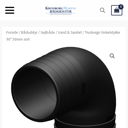
Gå
til
indholdet
Forside
/
Bådudstyr
/
Sejlbåde
/
Vand & Sanitet
/ Trudesign Vinkelstykke
90° 50mm sort