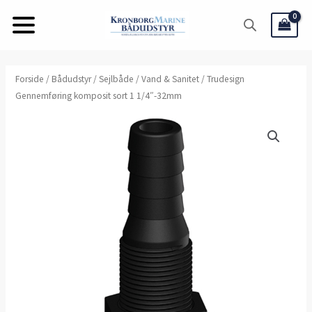
Gå
til
indholdet
Forside
/
Bådudstyr
/
Sejlbåde
/
Vand & Sanitet
/ Trudesign
Gennemføring komposit sort 1 1/4″-32mm