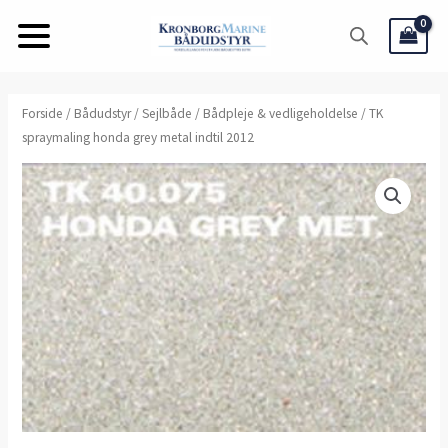
Gå
til
indholdet
TK
Forside
/
Bådudstyr
/
Sejlbåde
/
Bådpleje & vedligeholdelse
/ TK
spraymaling honda grey metal indtil 2012
spraymaling
honda
grey
metal
indtil
2012
antal