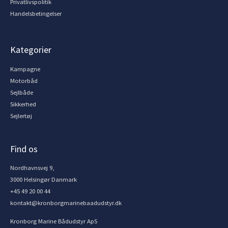
Privatlivspolitik
Handelsbetingelser
Kategorier
Kampagne
Motorbåd
Sejlbåde
Sikkerhed
Sejlertøj
Find os
Nordhavnsvej 9,
3000 Helsingør Danmark
+45 49 20 00 44
kontakt@kronborgmarinebaadudstyr.dk
Kronborg Marine Bådudstyr ApS