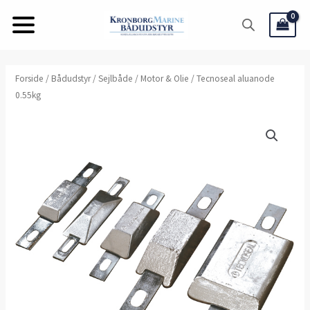
Gå
til
indholdet
Forside
/
Bådudstyr
/
Sejlbåde
/
Motor & Olie
/ Tecnoseal aluanode
0.55kg