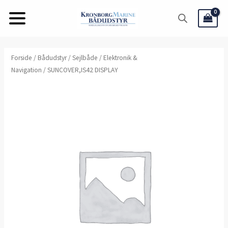
Gå
til
indholdet
Forside
/
Bådudstyr
/
Sejlbåde
/
Elektronik &
Navigation
/ SUNCOVER,IS42 DISPLAY