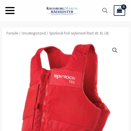
Gå
til
indholdet
Forside
/
Uncategorized
/ Spinlock Foil sejlervest Rød str. XL (4)