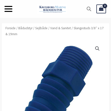
Gå
til
indholdet
Slangestuds
Forside
/
Bådudstyr
/
Sejlbåde
/
Vand & Sanitet
/ Slangestuds 3/8″ x 17
& 19mm
3/8"
x
17
&
19mm
antal