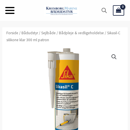
Gå
til
indholdet
Sikasil-
Forside
/
Bådudstyr
/
Sejlbåde
/
Bådpleje & vedligeholdelse
/ Sikasil-C
silikone klar 300 ml patron
C
silikone
klar
300
ml
patron
antal