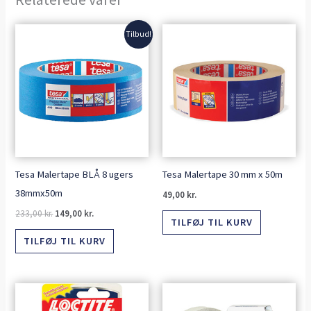
Den
Den
Tilbud!
oprindelige
aktuelle
pris
pris
var:
er:
233,00 kr..
149,00 kr..
Tesa Malertape BLÅ 8 ugers
Tesa Malertape 30 mm x 50m
38mmx50m
49,00
kr.
233,00
kr.
149,00
kr.
TILFØJ TIL KURV
TILFØJ TIL KURV