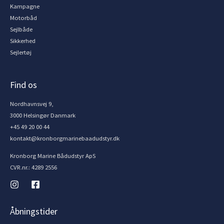
Kampagne
Motorbåd
Sejlbåde
Sikkerhed
Sejlertøj
Find os
Nordhavnsvej 9,
3000 Helsingør Danmark
+45 49 20 00 44
kontakt@kronborgmarinebaadudstyr.dk
Kronborg Marine Bådudstyr ApS
CVR.nr.: 4289 2556
Åbningstider