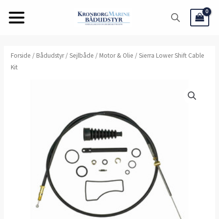
Gå
til
indholdet
Forside
/
Bådudstyr
/
Sejlbåde
/
Motor & Olie
/ Sierra Lower Shift Cable
Kit