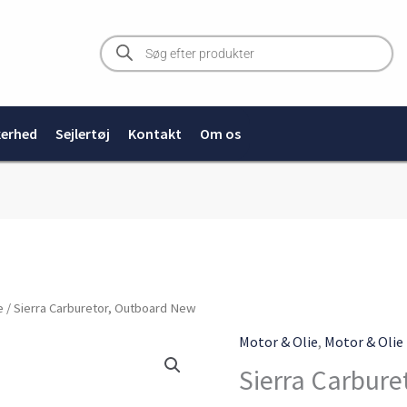
Products
search
kerhed
Sejlertøj
Kontakt
Om os
e
/ Sierra Carburetor, Outboard New
Motor & Olie
,
Motor & Olie
Sierra Carbur