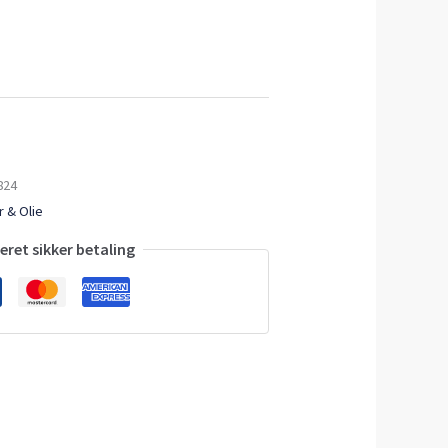
824
 & Olie
ret sikker betaling