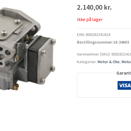
2.140,00
kr.
Ikke på lager
EAN:
808282341824
Bestillingsnummer:18-34603
Varenummer (SKU):
808282341
Kategorier:
Motor & Olie
,
Motor
Garante