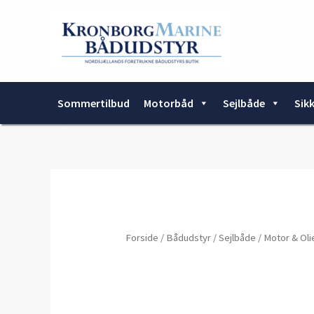
Gå
til
indholdet
Sommertilbud
Motorbåd
Sejlbåde
Sik
Forside
/
Bådudstyr
/
Sejlbåde
/
Motor & Oli