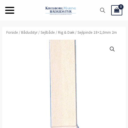
Gå
til
indholdet
Sejlpinde
Forside
/
Bådudstyr
/
Sejlbåde
/
Rig & Dæk
/ Sejlpinde 18×2,0mm 2m
18x2,0mm
2m
antal