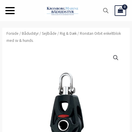
Gå
til
indholdet
Ronstan
Forside
/
Bådudstyr
/
Sejlbåde
/
Rig & Dæk
/ Ronstan Orbit enkeltblok
med sv & hunds.
Orbit
enkeltblok
med
sv
&
hunds.
antal