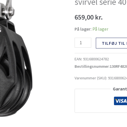
svirvel serie 40
svirvel
serie
659,00
kr.
40
antal
På lager:
På lager
TILFØJ TIL
EAN:
9316800624782
Bestillingsnummer:130RF482
Varenummer (SKU):
931680062
Garante