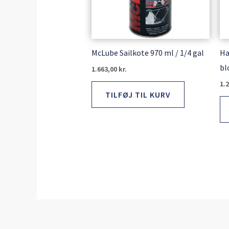
McLube Sailkote 970 ml / 1/4 gal
Ha
bl
1.663,00
kr.
1.
TILFØJ TIL KURV