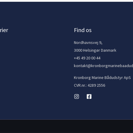
ier
Find os
e
Nordhavnsvej 9,
3000 Helsingør Danmark
+45 49 20 00 44
kontakt@kronborgmarinebaadud
Kronborg Marine Bådudstyr ApS
CVR.nr.: 4289 2556