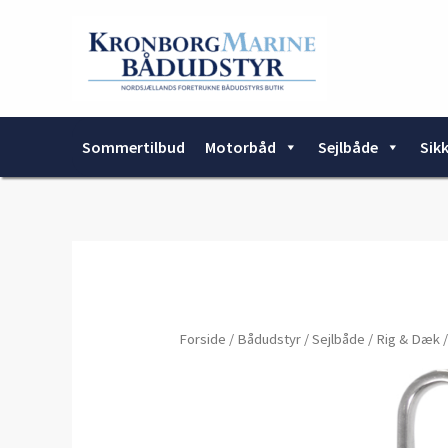
Gå
til
indholdet
Sommertilbud
Motorbåd
Sejlbåde
Sik
Forside
/
Bådudstyr
/
Sejlbåde
/
Rig & Dæk
/