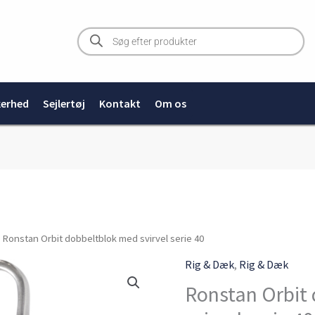
Products
search
kerhed
Sejlertøj
Kontakt
Om os
Ronstan
 Ronstan Orbit dobbeltblok med svirvel serie 40
Orbit
Rig & Dæk
,
Rig & Dæk
dobbeltblok
Ronstan Orbit
med