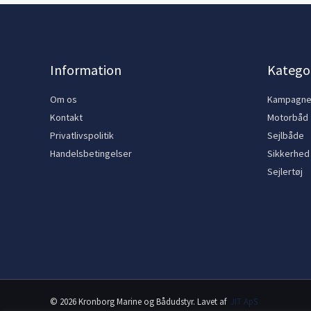
Information
Kategor
Om os
Kampagn
Kontakt
Motorbåd
Privatlivspolitik
Sejlbåde
Handelsbetingelser
Sikkerhed
Sejlertøj
© 2026 Kronborg Marine og Bådudstyr. Lavet af
JIT ApS