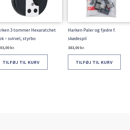
rken 3 tommer Hexaratchet
Harken Paler og fjedre f.
ok – svirvel, styrbo
skødespil
203,00
kr.
383,00
kr.
TILFØJ TIL KURV
TILFØJ TIL KURV