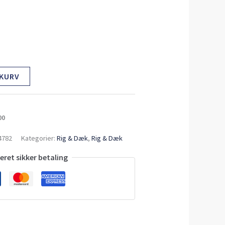
 KURV
00
4782
Kategorier:
Rig & Dæk
,
Rig & Dæk
ret sikker betaling