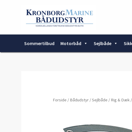
Gå
til
indholdet
Sommertilbud
Motorbåd
Sejlbåde
Sik
Forside
/
Bådudstyr
/
Sejlbåde
/
Rig & Dæk
/