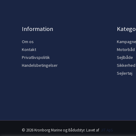
Information
Kategor
Om os
Kampagn
Kontakt
Motorbåd
Privatlivspolitik
Sejlbåde
Handelsbetingelser
Sikkerhed
Sejlertøj
© 2026 Kronborg Marine og Bådudstyr. Lavet af
JIT ApS