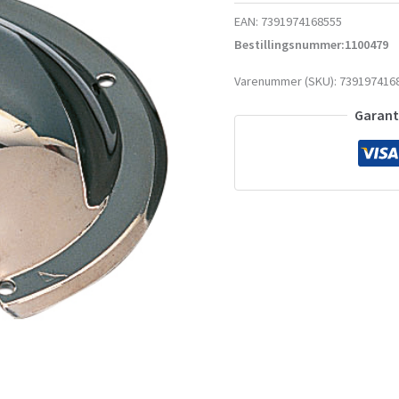
EAN:
7391974168555
Bestillingsnummer:1100479
Varenummer (SKU):
739197416
Garante