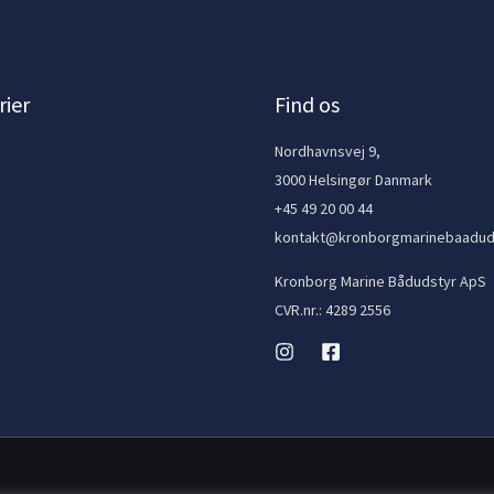
ier
Find os
e
Nordhavnsvej 9,
3000 Helsingør Danmark
+45 49 20 00 44
kontakt@kronborgmarinebaadud
Kronborg Marine Bådudstyr ApS
CVR.nr.: 4289 2556