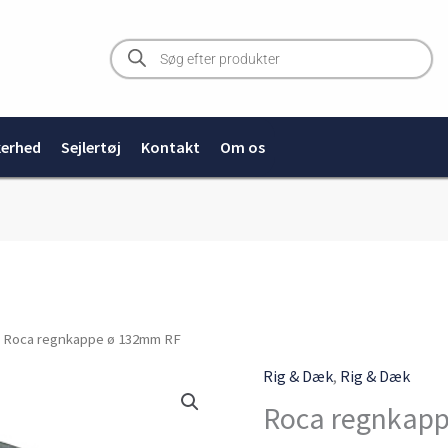
Products
search
kerhed
Sejlertøj
Kontakt
Om os
 Roca regnkappe ø 132mm RF
Rig & Dæk
,
Rig & Dæk
Roca regnkap