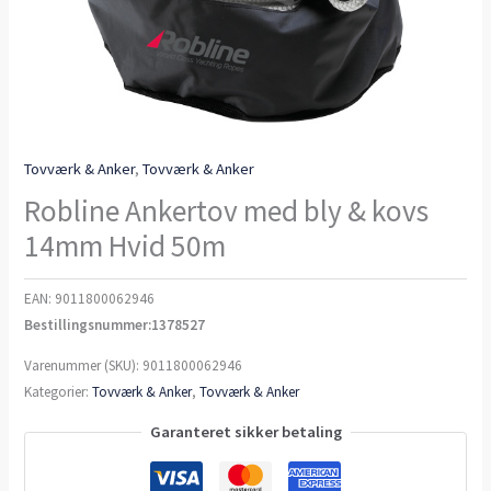
Tovværk & Anker
,
Tovværk & Anker
Robline Ankertov med bly & kovs
14mm Hvid 50m
EAN:
9011800062946
Bestillingsnummer:1378527
Varenummer (SKU):
9011800062946
Kategorier:
Tovværk & Anker
,
Tovværk & Anker
Garanteret sikker betaling