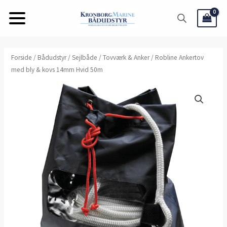
Gå
til
indholdet
Forside
/
Bådudstyr
/
Sejlbåde
/
Tovværk & Anker
/ Robline Ankertov
med bly & kovs 14mm Hvid 50m