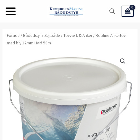
Gå
til
indholdet
Forside
/
Bådudstyr
/
Sejlbåde
/
Tovværk & Anker
/ Robline Ankertov
med bly 12mm Hvid 50m