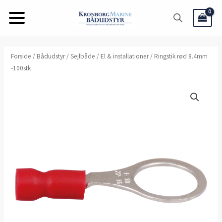
Gå
til
indholdet
Ringstik
Forside
/
Bådudstyr
/
Sejlbåde
/
El & installationer
/ Ringstik rød 8.4mm
-100stk
rød
8.4mm
-100stk
antal