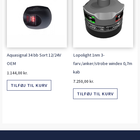
Aquasignal 34 bb Sort 12/24V
Lopolight 1nm 3-
OEM
farv./anker/strobe windex 0,7m
kab
1.144,00
kr.
7.250,00
kr.
TILFØJ TIL KURV
TILFØJ TIL KURV