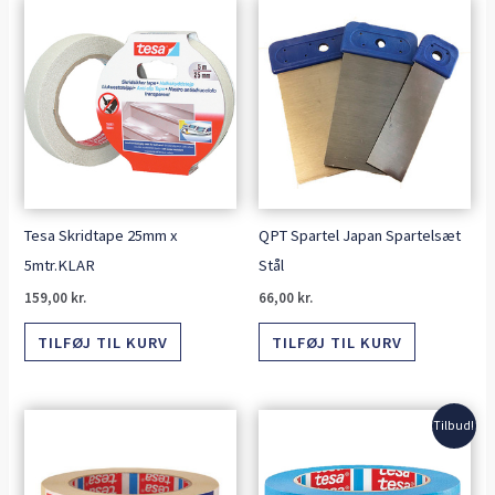
Tesa Skridtape 25mm x
QPT Spartel Japan Spartelsæt
5mtr.KLAR
Stål
159,00
kr.
66,00
kr.
TILFØJ TIL KURV
TILFØJ TIL KURV
Den
Den
Tilbud!
oprindelige
aktuelle
pris
pris
var:
er:
233,00 kr..
149,00 kr..