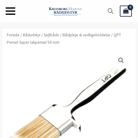
Gå
til
indholdet
QPT
Forside
/
Bådudstyr
/
Sejlbåde
/
Bådpleje & vedligeholdelse
/ QPT
Pensel Super lakpensel 50 mm
Pensel
Super
lakpensel
50
mm
antal