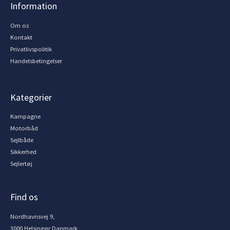
Information
Om os
Kontakt
Privatlivspolitik
Handelsbetingelser
Kategorier
Kampagne
Motorbåd
Sejlbåde
Sikkerhed
Sejlertøj
Find os
Nordhavnsvej 9,
3000 Helsingør Danmark