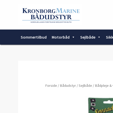
Gå
til
indholdet
Sommertilbud
Motorbåd
Sejlbåde
Sik
Forside
/
Bådudstyr
/
Sejlbåde
/
Bådpleje & 