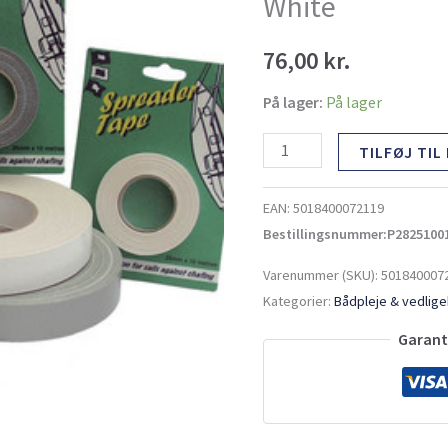
White
White
antal
76,00
kr.
På lager:
På lager
TILFØJ TIL
EAN:
5018400072119
Bestillingsnummer:P2825100
Varenummer (SKU):
501840007
Kategorier:
Bådpleje & vedlig
Garante