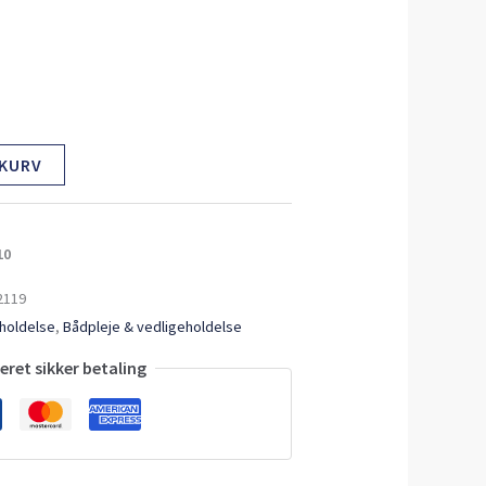
 KURV
10
2119
eholdelse
,
Bådpleje & vedligeholdelse
ret sikker betaling