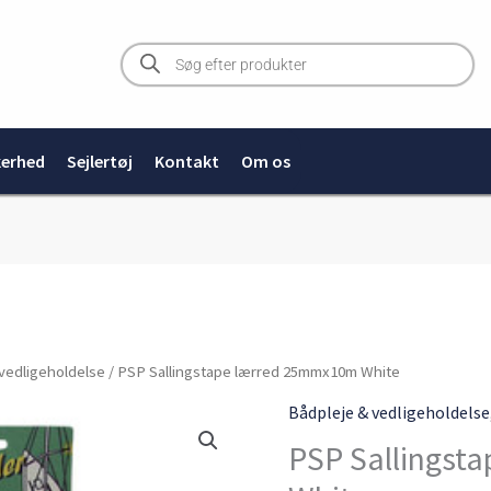
Products
search
kerhed
Sejlertøj
Kontakt
Om os
PSP
vedligeholdelse
/ PSP Sallingstape lærred 25mmx10m White
Sallingstape
Bådpleje & vedligeholdelse
lærred
PSP Sallingst
25mmx10m