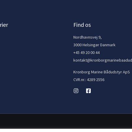
ier
Find os
e
Nordhavnsvej 9,
3000 Helsingør Danmark
+45 49 20 00 44
kontakt@kronborgmarinebaadud
Kronborg Marine Bådudstyr ApS
CVR.nr.: 4289 2556