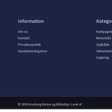
Information
Kategor
Om os
Kampagn
Kontakt
Motorbåd
Privatlivspolitik
Sejlbåde
Handelsbetingelser
Sikkerhed
Sejlertøj
© 2026 Kronborg Marine og Bådudstyr. Lavet af
JIT ApS