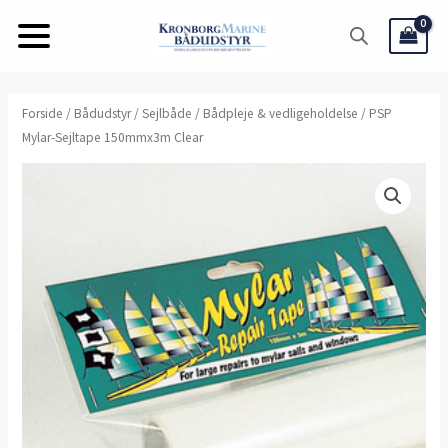
Gå
til
indholdet
PSP
Forside
/
Bådudstyr
/
Sejlbåde
/
Bådpleje & vedligeholdelse
/ PSP
Mylar-Sejltape 150mmx3m Clear
Mylar-
Sejltape
150mmx3m
Clear
antal