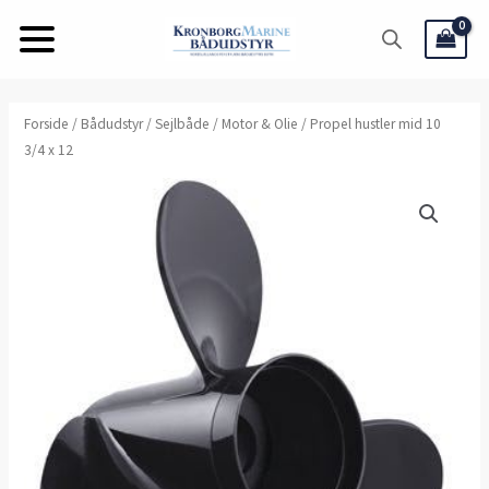
Gå
til
indholdet
Forside
/
Bådudstyr
/
Sejlbåde
/
Motor & Olie
/ Propel hustler mid 10
3/4 x 12