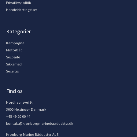
Privatlivspolitik
Handelsbetingelser
Kategorier
Kampagne
Motorbåd
Sejlbåde
Sikkerhed
Sejlertøj
Find os
Nordhavnsvej 9,
3000 Helsingør Danmark
+45 49 20 00 44
kontakt@kronborgmarinebaadudstyr.dk
Kronborg Marine Bådudstyr ApS