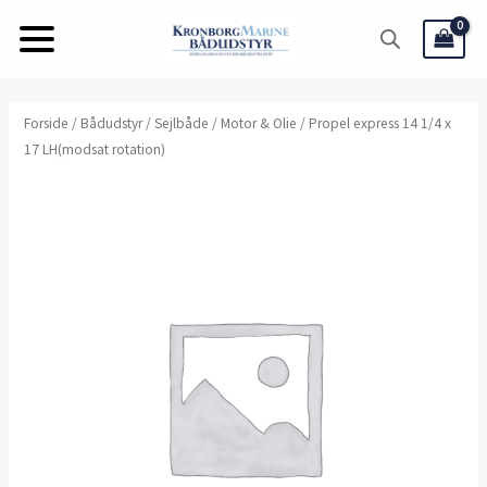
Gå
til
indholdet
Forside
/
Bådudstyr
/
Sejlbåde
/
Motor & Olie
/ Propel express 14 1/4 x
17 LH(modsat rotation)