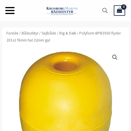
Gå
til
indholdet
Polyform
Forside
/
Bådudstyr
/
Sejlbåde
/
Rig & Dæk
/ Polyform BPB3500 flyder
201x176mm hul 32mm gul
BPB3500
flyder
201x176mm
hul
32mm
gul
antal