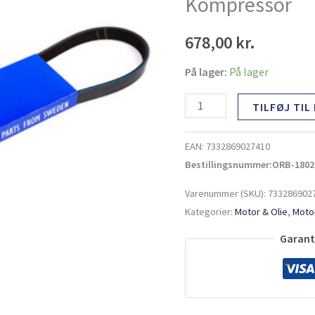
Kompressor
antal
678,00
kr.
På lager:
På lager
TILFØJ TIL
EAN:
7332869027410
Bestillingsnummer:ORB-1802
Varenummer (SKU):
733286902
Kategorier:
Motor & Olie
,
Motor
Garante