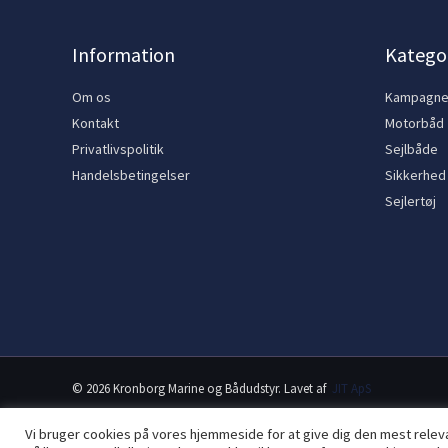
Information
Kategor
Om os
Kampagn
Kontakt
Motorbåd
Privatlivspolitik
Sejlbåde
Handelsbetingelser
Sikkerhed
Sejlertøj
© 2026 Kronborg Marine og Bådudstyr. Lavet af
JIT ApS
Vi bruger cookies på vores hjemmeside for at give dig den mest rele