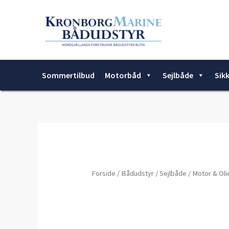
Gå
til
indholdet
Sommertilbud
Motorbåd
Sejlbåde
Sik
Forside
/
Bådudstyr
/
Sejlbåde
/
Motor & Oli