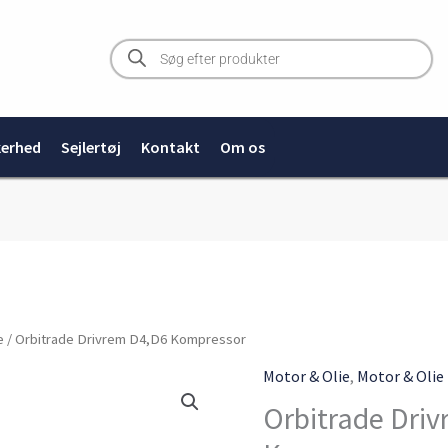
Products
search
kerhed
Sejlertøj
Kontakt
Om os
Orbitrade
e
/ Orbitrade Drivrem D4,D6 Kompressor
Drivrem
Motor & Olie
,
Motor & Olie
D4,D6
Orbitrade Dri
Kompressor