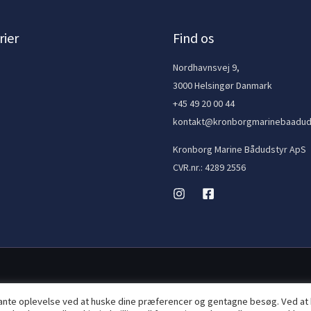
ier
Find os
e
Nordhavnsvej 9,
3000 Helsingør Danmark
+45 49 20 00 44
kontakt@kronborgmarinebaadud
Kronborg Marine Bådudstyr ApS
CVR.nr.: 4289 2556
vante oplevelse ved at huske dine præferencer og gentagne besøg. Ved at 