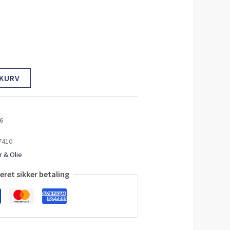
 KURV
6
7410
 & Olie
ret sikker betaling