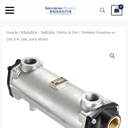
Gå
til
indholdet
Oliekøler
Forside
/
Bådudstyr
/
Sejlbåde
/
Motor & Olie
/ Oliekøler bowman ec
100 3/4″ olie, vand 45mm
bowman
ec
100
3/4"
olie,
vand
45mm
antal