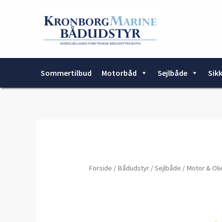
Gå
til
indholdet
Sommertilbud
Motorbåd
Sejlbåde
Sik
Forside
/
Bådudstyr
/
Sejlbåde
/
Motor & Oli