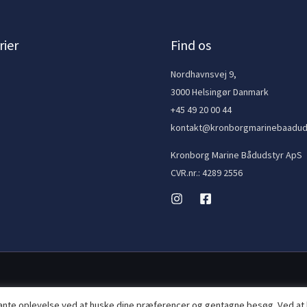
ier
Find os
e
Nordhavnsvej 9,
3000 Helsingør Danmark
+45 49 20 00 44
kontakt@kronborgmarinebaadud
Kronborg Marine Bådudstyr ApS
CVR.nr.: 4289 2556
vante oplevelse ved at huske dine præferencer og gentagne besøg. Ved at 