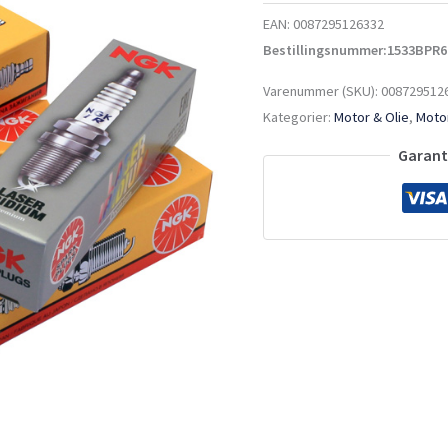
EAN:
0087295126332
Bestillingsnummer:1533BPR6
Varenummer (SKU):
008729512
Kategorier:
Motor & Olie
,
Motor
Garante