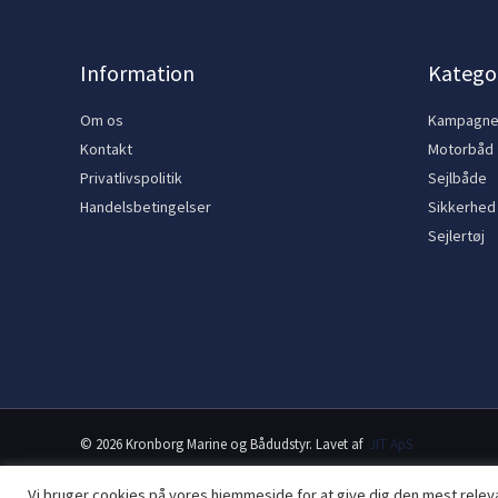
Information
Kategor
Om os
Kampagn
Kontakt
Motorbåd
Privatlivspolitik
Sejlbåde
Handelsbetingelser
Sikkerhed
Sejlertøj
© 2026 Kronborg Marine og Bådudstyr. Lavet af
JIT ApS
Vi bruger cookies på vores hjemmeside for at give dig den mest rele