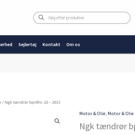
Products
search
kerhed
Sejlertøj
Kontakt
Om os
e
/ Ngk tændrør bpr6hs-10 – 2633
Motor & Olie
,
Motor & Olie
Ngk tændrør b