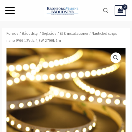
Gå
til
indholdet
Nauticled
Forside
/
Bådudstyr
/
Sejlbåde
/
El & installationer
/ Nauticled strips
nano IP66 12Vdc 4,8W 2700k 1m
strips
nano
IP66
12Vdc
4,8W
2700k
1m
antal