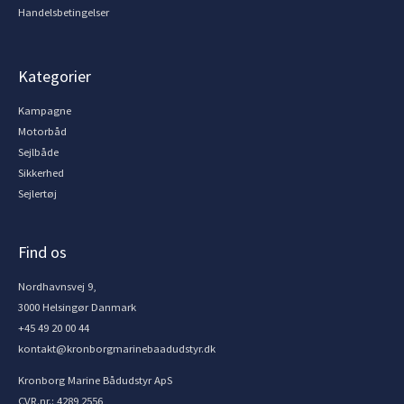
Handelsbetingelser
Kategorier
Kampagne
Motorbåd
Sejlbåde
Sikkerhed
Sejlertøj
Find os
Nordhavnsvej 9,
3000 Helsingør Danmark
+45 49 20 00 44
kontakt@kronborgmarinebaadudstyr.dk
Kronborg Marine Bådudstyr ApS
CVR.nr.: 4289 2556