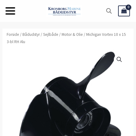
Gå
til
indholdet
Forside
/
Bådudstyr
/
Sejlbåde
/
Motor & Olie
/ Michigan Vortex 10 x 15
3-bl RH Alu