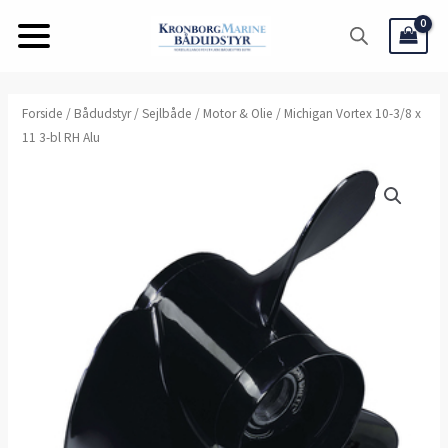
Gå
til
indholdet
Forside
/
Bådudstyr
/
Sejlbåde
/
Motor & Olie
/ Michigan Vortex 10-3/8 x
11 3-bl RH Alu