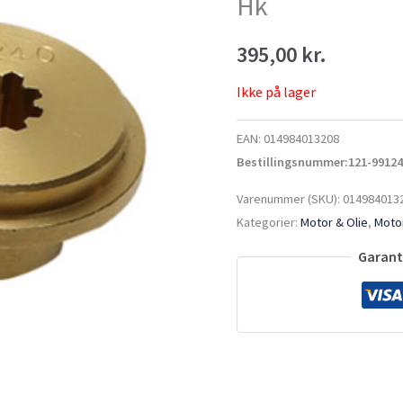
Hk
395,00
kr.
Ikke på lager
EAN:
014984013208
Bestillingsnummer:121-9912
Varenummer (SKU):
014984013
Kategorier:
Motor & Olie
,
Motor
Garante