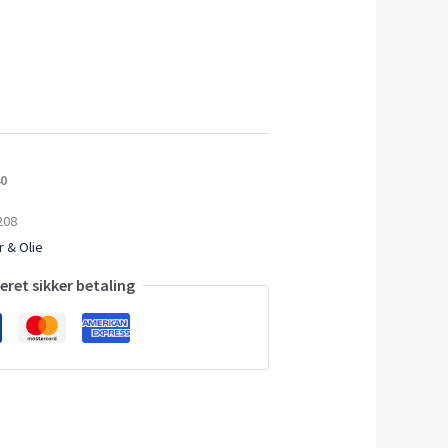
40
208
 & Olie
ret sikker betaling