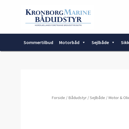
Gå
til
indholdet
Sommertilbud
Motorbåd
Sejlbåde
Sik
Forside
/
Bådudstyr
/
Sejlbåde
/
Motor & Oli