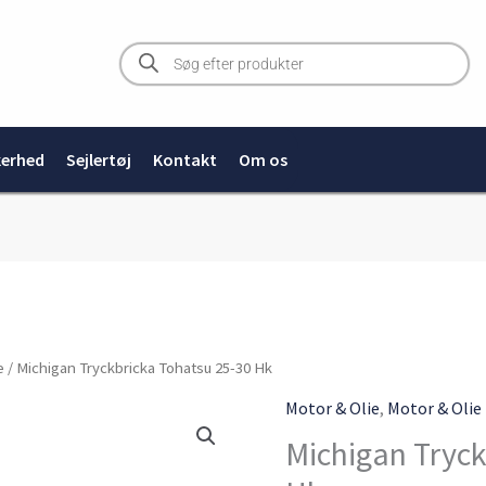
Products
search
kerhed
Sejlertøj
Kontakt
Om os
e
/ Michigan Tryckbricka Tohatsu 25-30 Hk
Motor & Olie
,
Motor & Olie
Michigan Tryck