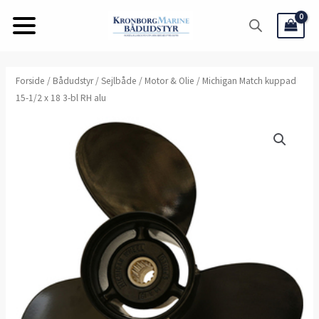
Gå
til
indholdet
Forside
/
Bådudstyr
/
Sejlbåde
/
Motor & Olie
/ Michigan Match kuppad
15-1/2 x 18 3-bl RH alu