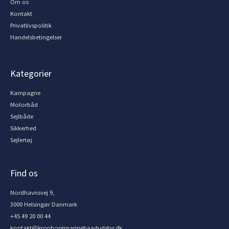
Om os
Kontakt
Privatlivspolitik
Handelsbetingelser
Kategorier
Kampagne
Motorbåd
Sejlbåde
Sikkerhed
Sejlertøj
Find os
Nordhavnsvej 9,
3000 Helsingør Danmark
+45 49 20 00 44
kontakt@kronborgmarinebaadudstyr.dk