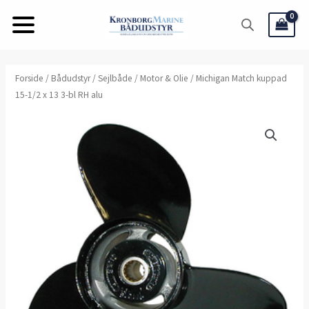
Gå
til
indholdet
Forside
/
Bådudstyr
/
Sejlbåde
/
Motor & Olie
/ Michigan Match kuppad
15-1/2 x 13 3-bl RH alu