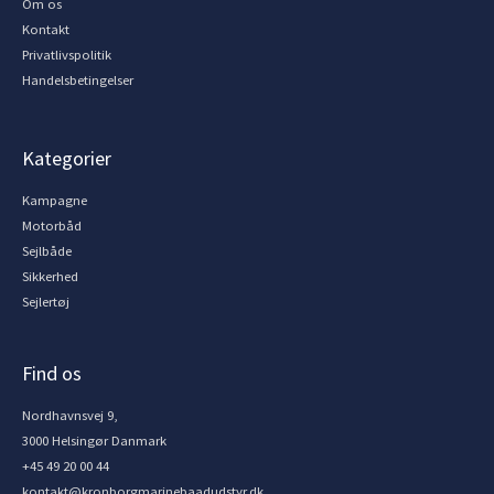
Om os
Kontakt
Privatlivspolitik
Handelsbetingelser
Kategorier
Kampagne
Motorbåd
Sejlbåde
Sikkerhed
Sejlertøj
Find os
Nordhavnsvej 9,
3000 Helsingør Danmark
+45 49 20 00 44
kontakt@kronborgmarinebaadudstyr.dk