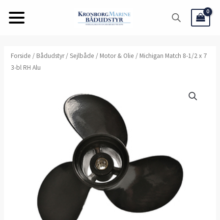
Gå
til
indholdet
Forside
/
Bådudstyr
/
Sejlbåde
/
Motor & Olie
/ Michigan Match 8-1/2 x 7
3-bl RH Alu