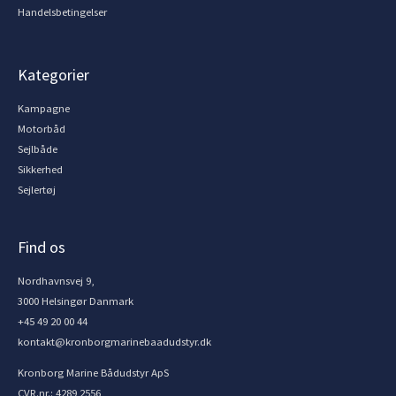
Handelsbetingelser
Kategorier
Kampagne
Motorbåd
Sejlbåde
Sikkerhed
Sejlertøj
Find os
Nordhavnsvej 9,
3000 Helsingør Danmark
+45 49 20 00 44
kontakt@kronborgmarinebaadudstyr.dk
Kronborg Marine Bådudstyr ApS
CVR.nr.: 4289 2556