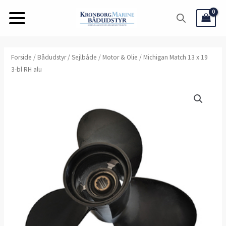
Gå
til
indholdet
Forside
/
Bådudstyr
/
Sejlbåde
/
Motor & Olie
/ Michigan Match 13 x 19
3-bl RH alu