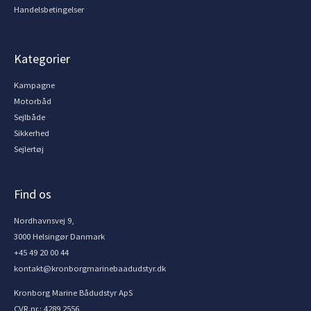
Handelsbetingelser
Kategorier
Kampagne
Motorbåd
Sejlbåde
Sikkerhed
Sejlertøj
Find os
Nordhavnsvej 9,
3000 Helsingør Danmark
+45 49 20 00 44
kontakt@kronborgmarinebaadudstyr.dk
Kronborg Marine Bådudstyr ApS
CVR.nr.: 4289 2556