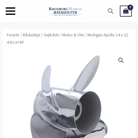
Gå
til
indholdet
Forside
/
Bådudstyr
/
Sejlbåde
/
Motor & Olie
/ Michigan Apollo 14 x 22
4-bl LH RF