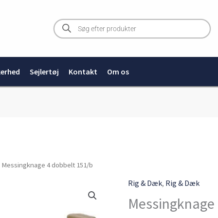
Products
search
kerhed
Sejlertøj
Kontakt
Om os
Messingknage
 Messingknage 4 dobbelt 151/b
4
Rig & Dæk
,
Rig & Dæk
dobbelt
Messingknage 
151/b