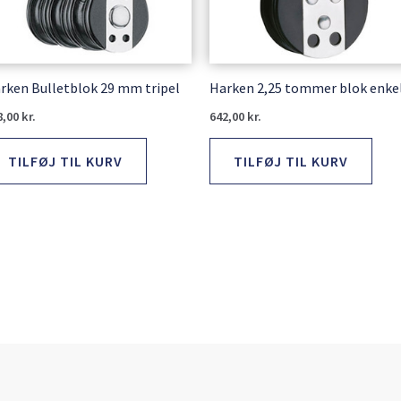
rken Bulletblok 29 mm tripel
Harken 2,25 tommer blok enke
8,00
kr.
642,00
kr.
TILFØJ TIL KURV
TILFØJ TIL KURV