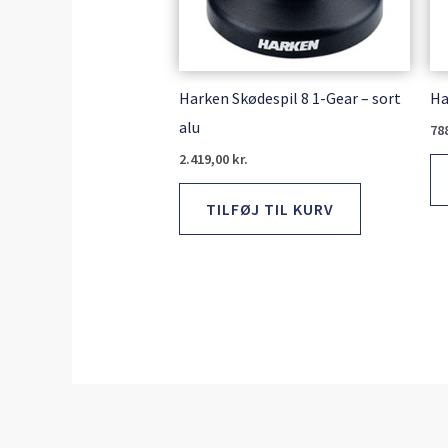
Harken Skødespil 8 1-Gear – sort
Ha
alu
78
2.419,00
kr.
TILFØJ TIL KURV