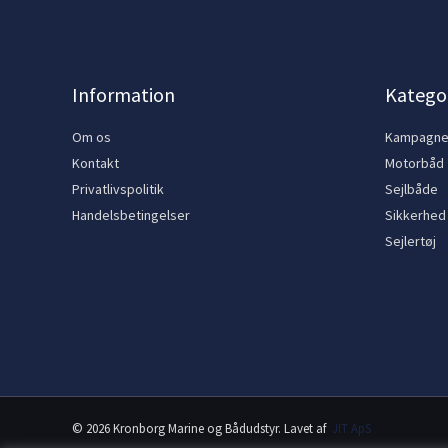
Information
Kategor
Om os
Kampagn
Kontakt
Motorbåd
Privatlivspolitik
Sejlbåde
Handelsbetingelser
Sikkerhed
Sejlertøj
© 2026 Kronborg Marine og Bådudstyr. Lavet af
JIT ApS