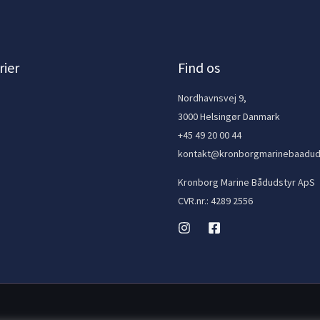
ier
Find os
e
Nordhavnsvej 9,
3000 Helsingør Danmark
+45 49 20 00 44
kontakt@kronborgmarinebaadud
Kronborg Marine Bådudstyr ApS
CVR.nr.: 4289 2556