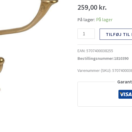
antal
259,00
kr.
På lager:
På lager
TILFØJ TIL
EAN:
5707400038255
Bestillingsnummer:1810390
Varenummer (SKU):
570740003
Garante