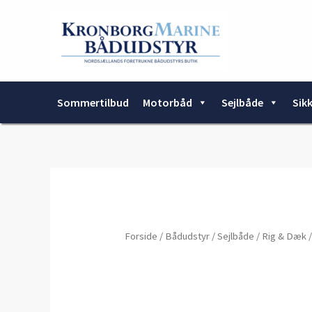
Gå
til
indholdet
Sommertilbud
Motorbåd
Sejlbåde
Sik
Forside
/
Bådudstyr
/
Sejlbåde
/
Rig & Dæk
/