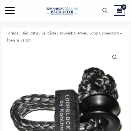
Gå
til
indholdet
Forside
/
Bådudstyr
/
Sejlbåde
/
Tovværk & Anker
/ Loop Connector 8 –
åben m. velcro