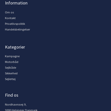
Information
Om os
Kontakt
Privatlivspolitik
Handelsbetingelser
Kategorier
Kampagne
Motorbåd
Sejlbåde
Sikkerhed
Sejlertøj
Find os
Nordhavnsvej 9,
3000 Helsingør Danmark