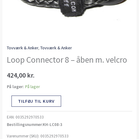
Tovværk & Anker
,
Tovværk & Anker
Loop Connector 8 – åben m. velcro
424,00
kr.
På lager:
På lager
TILFØJ TIL KURV
EAN:
0035292970533
Bestillingsnummer:KH-LC08-3
Varenummer (SKU):
0035292970533